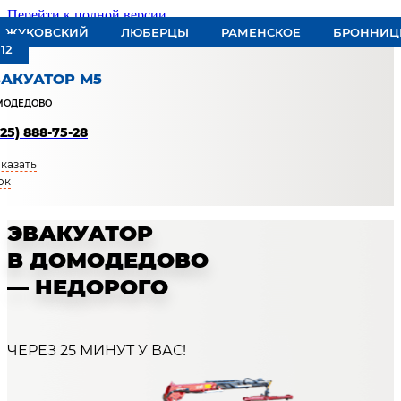
Перейти к полной версии
ЖУКОВСКИЙ
ЛЮБЕРЦЫ
РАМЕНСКОЕ
БРОННИ
12
ВАКУАТОР М5
МОДЕДОВО
925) 888-75-28
казать
ок
Заказать звонок
ЭВАКУАТОР
В ДОМОДЕДОВО
— НЕДОРОГО
ЧЕРЕЗ 25 МИНУТ У ВАС!